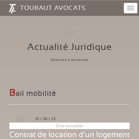
Panneau de gestion des cookies
TOURAUT AVOCATS
Navi
Actualité Juridique
Sélection d'actualités
B
ail mobilité
01
/
06
/
23
Droit immobilier
Contrat de location d’un logement