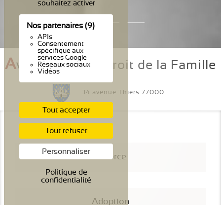
souhaitez activer
Nos partenaires
(9)
APIs
Consentement
spécifique aux
services Google
A
vocat Melun | Droit de la Famille
Réseaux sociaux
Vidéos
34 avenue Thiers 77000
Tout accepter
Tout refuser
Personnaliser
Divorce
Politique de
confidentialité
Adoption