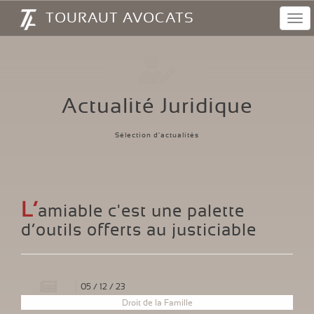
Panneau de gestion des cookies
TOURAUT AVOCATS
Navi
Actualité Juridique
Sélection d'actualités
L’
amiable c'est une palette
d’outils offerts au justiciable
05
/
12
/
23
Droit de la Famille