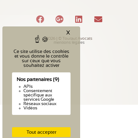
X
Masquer le bandeau des c
2026 | © Touraut Avocats
mentions légales
Ce site utilise des cookies
et vous donne le contrôle
sur ceux que vous
souhaitez activer
Nos partenaires
(9)
APIs
Consentement
spécifique aux
services Google
Réseaux sociaux
Vidéos
Tout accepter