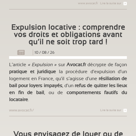
www.avocat.fr
Lire la suite sur
Expulsion locative : comprendre
vos droits et obligations avant
qu’il ne soit trop tard !
10
/
08
/
26
L’article
« Expulsion »
sur
Avocat.fr
décrypte de façon
pratique et juridique
la procédure d’expulsion d’un
logement en France, qu’il s’agisse d’une
résiliation de
bail pour loyers impayés
, d’un
refus de quitter les lieux
en fin de bail
, ou de
comportements fautifs du
locataire
.
www.avocat.fr/
Lire la suite sur
Vous envisagez de louer ou de