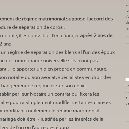
L’
ju
s’
gement de régime matrimonial suppose l'accord des
de
édure de séparation de corps .
lo
u couple, il est possible d'en changer
après 2 ans de
ww
 2 ans
 - un régime de séparation des biens si l'un des époux
ime de communauté universelle s'ils n'ont pas
vant , - d'apporter un bien propre en communauté.
 son notaire ou son avocat, spécialistes en droit des
n changement de régime et sur son coà»t.
L
qu
tablir par leur
Notaire
un contrat qui fixera les
en
taire pourra simplement modifier certaines clauses
ga
at modifiant totalement le régime matrimonial.
riage doit être: - justifiée par les intérêts de la
ciers de l'un ou l'autre des époux.