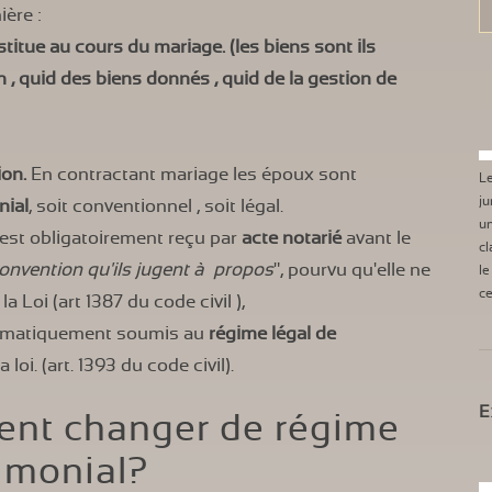
ière :
itue au cours du mariage. (les biens sont ils
 , quid des biens donnés , quid de la gestion de
ion.
En contractant mariage les époux sont
L
ju
nial
, soit conventionnel , soit légal.
u
 est obligatoirement reçu par
acte notarié
avant le
cl
onvention qu'ils jugent à propos
", pourvu qu'elle ne
l
ce
Loi (art 1387 du code civil ),
utomatiquement soumis au
régime légal de
a loi. (art. 1393 du code civil).
E
ent changer de régime
imonial?