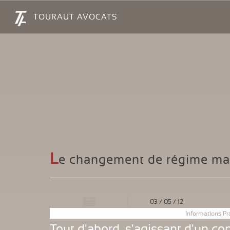
Panneau de gestion des cookies
TOURAUT AVOCATS
L
e changement de régime mat
03
/
05
/
12
Informations Pr
Tout d'abord, s'agissant d'un co