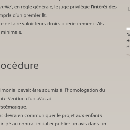
amille
", en règle générale, le juge privilégie
l'intérêt des
L
pris d'un premier lit.
ité de faire valoir leurs droits ultérieurement s'ils
e minimale.
D
ré
ré
ww
rocédure
monial devait être soumis à l'homologation du
intervention d'un avocat.
systématique
.
rat devra en communiquer le projet aux enfants
cipé au contrat initial et publier un avis dans un