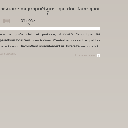
ocataire ou propriétaire : qui doit faire quoi
?
09
/
08
/
26
ans ce guide clair et pratique,
Avocat.fr
décortique
les
parations locatives
: ces travaux d’entretien courant et petites
parations qui
incombent normalement au locataire
, selon la loi.
w.avocat.fr/
Lire la suite sur