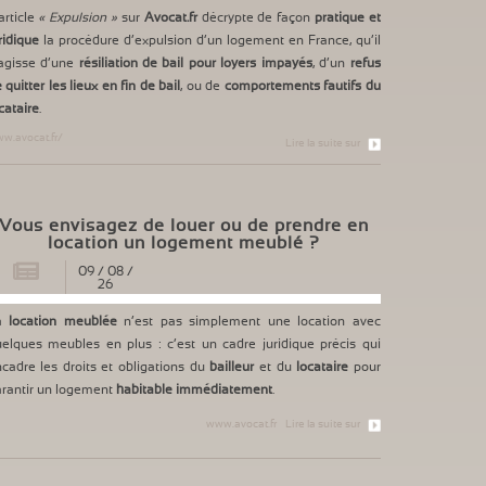
article
« Expulsion »
sur
Avocat.fr
décrypte de façon
pratique et
ridique
la procédure d’expulsion d’un logement en France, qu’il
agisse d’une
résiliation de bail pour loyers impayés
, d’un
refus
 quitter les lieux en fin de bail
, ou de
comportements fautifs du
cataire
.
w.avocat.fr/
Lire la suite sur
Vous envisagez de louer ou de prendre en
location un logement meublé ?
09
/
08
/
26
a
location meublée
n’est pas simplement une location avec
elques meubles en plus : c’est un cadre juridique précis qui
cadre les droits et obligations du
bailleur
et du
locataire
pour
rantir un logement
habitable immédiatement
.
www.avocat.fr
Lire la suite sur