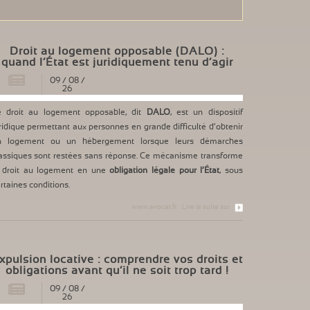
Droit au logement opposable (DALO) :
quand l’État est juridiquement tenu d’agir
09
/
08
/
26
e droit au logement opposable, dit
DALO
, est un dispositif
ridique permettant aux personnes en grande difficulté d’obtenir
n logement ou un hébergement lorsque leurs démarches
assiques sont restées sans réponse. Ce mécanisme transforme
e droit au logement en une
obligation légale pour l’État
, sous
rtaines conditions.
www.avocat.fr
Lire la suite sur
xpulsion locative : comprendre vos droits et
obligations avant qu’il ne soit trop tard !
09
/
08
/
26