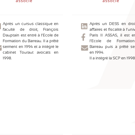
associé
associé
Après un cursus classique en
Après un DESS en droi
faculté de droit, François
affaires et fiscalité à l’uni
Dauptain est entré à l’Ecole de
Paris II ASSAS, il est e
Formation du Barreau. Il a prêté
l’Ecole de Formati
serment en 1994 et a intégré le
Barreau puis a prêté s
cabinet Touraut avocats en
en 1994.
1998.
Il a intégré la SCP en 1998