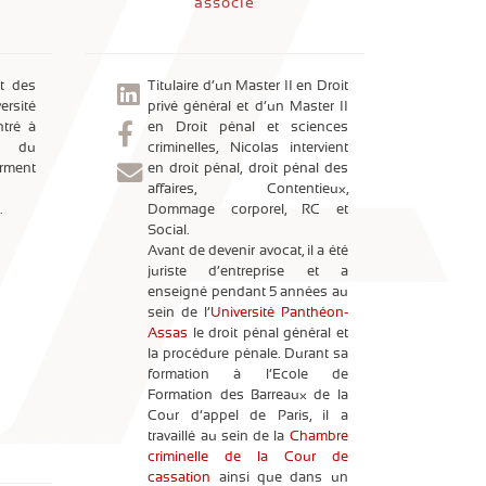
associé
t des
Titulaire d’un Master II en Droit
versité
privé général et d’un Master II
ntré à
en Droit pénal et sciences
on du
criminelles, Nicolas intervient
erment
en droit pénal, droit pénal des
affaires, Contentieux,
.
Dommage corporel, RC et
Social.
Avant de devenir avocat, il a été
juriste d’entreprise et a
enseigné pendant 5 années au
sein de l’
Université Panthéon-
Assas
le droit pénal général et
la procédure pénale. Durant sa
formation à l’Ecole de
Formation des Barreaux de la
Cour d’appel de Paris, il a
travaillé au sein de la
Chambre
criminelle de la Cour de
cassation
ainsi que dans un