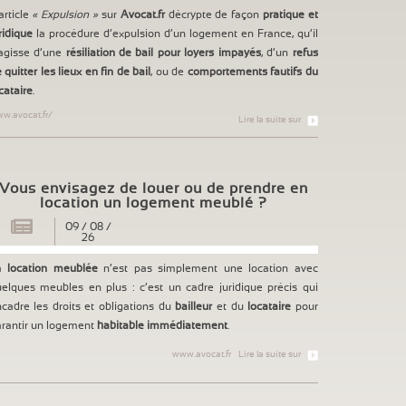
article
« Expulsion »
sur
Avocat.fr
décrypte de façon
pratique et
ridique
la procédure d’expulsion d’un logement en France, qu’il
agisse d’une
résiliation de bail pour loyers impayés
, d’un
refus
 quitter les lieux en fin de bail
, ou de
comportements fautifs du
cataire
.
w.avocat.fr/
Lire la suite sur
Vous envisagez de louer ou de prendre en
location un logement meublé ?
09
/
08
/
26
a
location meublée
n’est pas simplement une location avec
elques meubles en plus : c’est un cadre juridique précis qui
cadre les droits et obligations du
bailleur
et du
locataire
pour
rantir un logement
habitable immédiatement
.
www.avocat.fr
Lire la suite sur