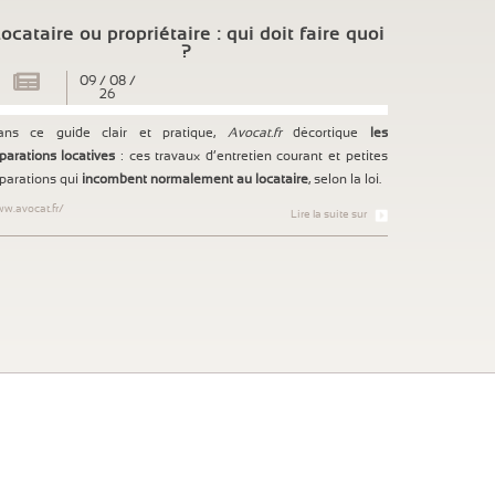
ocataire ou propriétaire : qui doit faire quoi
?
09
/
08
/
26
ans ce guide clair et pratique,
Avocat.fr
décortique
les
parations locatives
: ces travaux d’entretien courant et petites
parations qui
incombent normalement au locataire
, selon la loi.
w.avocat.fr/
Lire la suite sur