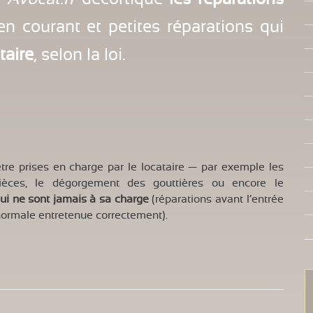
en courant et petites réparations qui
taire
, selon la loi.
 être prises en charge par le locataire — par exemple les
ièces, le dégorgement des gouttières ou encore le
qui ne sont jamais à sa charge
(réparations avant l’entrée
normale entretenue correctement).