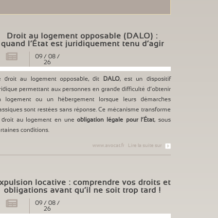
Droit au logement opposable (DALO) :
quand l’État est juridiquement tenu d’agir
09
/
08
/
26
e droit au logement opposable, dit
DALO
, est un dispositif
ridique permettant aux personnes en grande difficulté d’obtenir
n logement ou un hébergement lorsque leurs démarches
assiques sont restées sans réponse. Ce mécanisme transforme
e droit au logement en une
obligation légale pour l’État
, sous
rtaines conditions.
www.avocat.fr
Lire la suite sur
xpulsion locative : comprendre vos droits et
obligations avant qu’il ne soit trop tard !
09
/
08
/
26