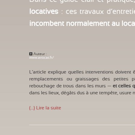
locatives
: ces travaux d’entreti
incombent normalement au loca
Auteur :
www.avocat.fr/
L’article explique quelles interventions doivent
remplacements ou graissages des petites p
rebouchage de trous dans les murs —
et celles 
dans les lieux, dégâts dus à une tempête, usure 
(...) Lire la suite