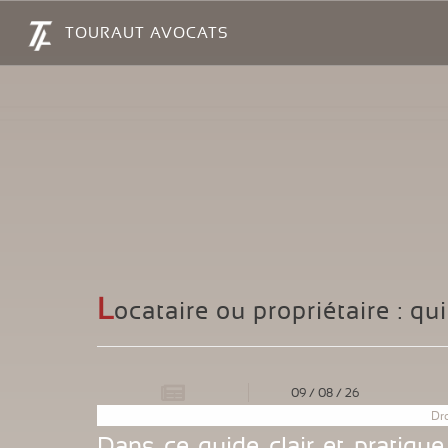
Panneau de gestion des cookies
TOURAUT AVOCATS
L
ocataire ou propriétaire : qui
09
/
08
/
26
Dro
Dans ce guide clair et pratique