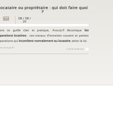
ocataire ou propriétaire : qui doit faire quoi
?
08
/
08
/
26
ans ce guide clair et pratique,
Avocat.fr
décortique
les
parations locatives
: ces travaux d’entretien courant et petites
parations qui
incombent normalement au locataire
, selon la loi.
w.avocat.fr/
Lire la suite sur