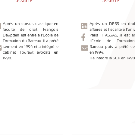
associé
associé
Après un cursus classique en
Après un DESS en droi
faculté de droit, François
affaires et fiscalité à l’uni
Dauptain est entré à l’Ecole de
Paris II ASSAS, il est e
Formation du Barreau. Il a prêté
l’Ecole de Formati
serment en 1994 et a intégré le
Barreau puis a prêté s
cabinet Touraut avocats en
en 1994.
1998.
Il a intégré la SCP en 1998