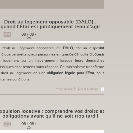
Droit au logement opposable (DALO) :
quand l’État est juridiquement tenu d’agir
08
/
08
/
26
e droit au logement opposable, dit
DALO
, est un dispositif
ridique permettant aux personnes en grande difficulté d’obtenir
n logement ou un hébergement lorsque leurs démarches
assiques sont restées sans réponse. Ce mécanisme transforme
e droit au logement en une
obligation légale pour l’État
, sous
rtaines conditions.
www.avocat.fr
Lire la suite sur
xpulsion locative : comprendre vos droits et
obligations avant qu’il ne soit trop tard !
08
/
08
/
26