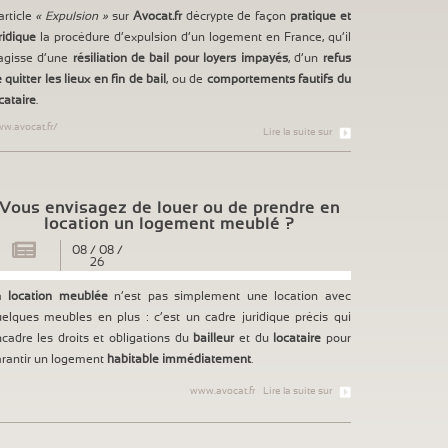
article
« Expulsion »
sur
Avocat.fr
décrypte de façon
pratique et
ridique
la procédure d’expulsion d’un logement en France, qu’il
agisse d’une
résiliation de bail pour loyers impayés
, d’un
refus
 quitter les lieux en fin de bail
, ou de
comportements fautifs du
cataire
.
w.avocat.fr/
Lire la suite sur
Vous envisagez de louer ou de prendre en
location un logement meublé ?
08
/
08
/
26
a
location meublée
n’est pas simplement une location avec
elques meubles en plus : c’est un cadre juridique précis qui
cadre les droits et obligations du
bailleur
et du
locataire
pour
rantir un logement
habitable immédiatement
.
www.avocat.fr
Lire la suite sur