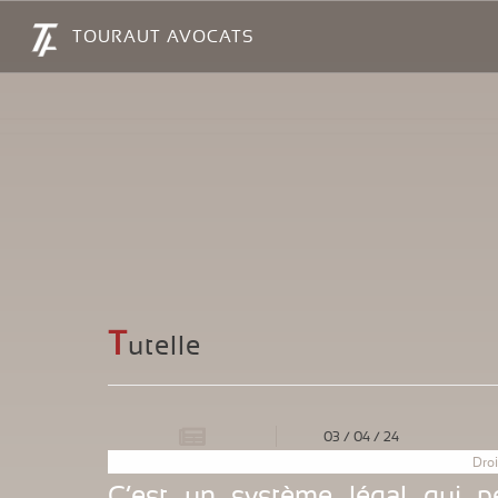
Panneau de gestion des cookies
TOURAUT AVOCATS
T
utelle
03
/
04
/
24
Droi
C’est un système légal qui pe