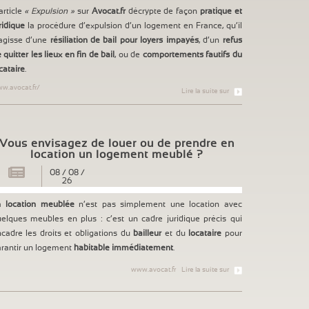
article
« Expulsion »
sur
Avocat.fr
décrypte de façon
pratique et
ridique
la procédure d’expulsion d’un logement en France, qu’il
agisse d’une
résiliation de bail pour loyers impayés
, d’un
refus
 quitter les lieux en fin de bail
, ou de
comportements fautifs du
cataire
.
w.avocat.fr/
Lire la suite sur
Vous envisagez de louer ou de prendre en
location un logement meublé ?
08
/
08
/
26
a
location meublée
n’est pas simplement une location avec
elques meubles en plus : c’est un cadre juridique précis qui
cadre les droits et obligations du
bailleur
et du
locataire
pour
rantir un logement
habitable immédiatement
.
www.avocat.fr
Lire la suite sur