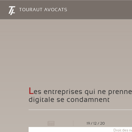
Panneau de gestion des cookies
TOURAUT AVOCATS
L
es entreprises qui ne prennen
digitale se condamnent
19
/
12
/
20
Droit des n