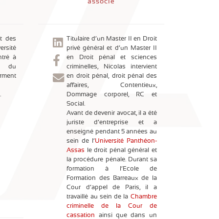
associé
t des
Titulaire d’un Master II en Droit
versité
privé général et d’un Master II
ntré à
en Droit pénal et sciences
on du
criminelles, Nicolas intervient
erment
en droit pénal, droit pénal des
affaires, Contentieux,
.
Dommage corporel, RC et
Social.
Avant de devenir avocat, il a été
juriste d’entreprise et a
enseigné pendant 5 années au
sein de l’
Université Panthéon-
Assas
le droit pénal général et
la procédure pénale. Durant sa
formation à l’Ecole de
Formation des Barreaux de la
Cour d’appel de Paris, il a
travaillé au sein de la
Chambre
criminelle de la Cour de
cassation
ainsi que dans un