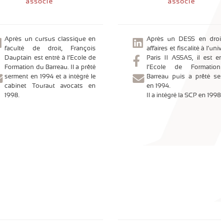
associé
associé
Après un cursus classique en
Après un DESS en droi
faculté de droit, François
affaires et fiscalité à l’uni
Dauptain est entré à l’Ecole de
Paris II ASSAS, il est e
Formation du Barreau. Il a prêté
l’Ecole de Formati
serment en 1994 et a intégré le
Barreau puis a prêté s
cabinet Touraut avocats en
en 1994.
1998.
Il a intégré la SCP en 1998