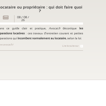
ocataire ou propriétaire : qui doit faire quoi
?
08
/
08
/
26
ans ce guide clair et pratique,
Avocat.fr
décortique
les
parations locatives
: ces travaux d’entretien courant et petites
parations qui
incombent normalement au locataire
, selon la loi.
w.avocat.fr/
Lire la suite sur