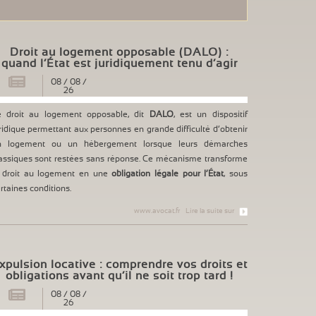
Droit au logement opposable (DALO) :
quand l’État est juridiquement tenu d’agir
08
/
08
/
26
e droit au logement opposable, dit
DALO
, est un dispositif
ridique permettant aux personnes en grande difficulté d’obtenir
n logement ou un hébergement lorsque leurs démarches
assiques sont restées sans réponse. Ce mécanisme transforme
e droit au logement en une
obligation légale pour l’État
, sous
rtaines conditions.
www.avocat.fr
Lire la suite sur
xpulsion locative : comprendre vos droits et
obligations avant qu’il ne soit trop tard !
08
/
08
/
26