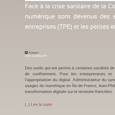
Face à la crise sanitaire de la Co
numérique sont devenus des en
entreprises (TPE) et les petites
Auteur :
actu-juridique.fr
Des outils qui ont permis à certaines sociétés d
de confinement. Pour les entrepreneurs et 
l’appropriation du digital. Administrateur du s
usages du numérique en Île-de-France, Jean-Phili
transformation digitale sur le territoire francilien.
(...) Lire la suite