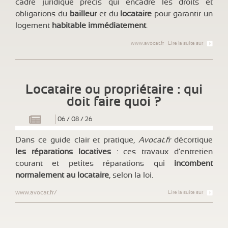
cadre juridique précis qui encadre les droits et
obligations du
bailleur
et du
locataire
pour garantir un
logement
habitable immédiatement
.
www.avocat.fr
Lire la suite sur
Locataire ou propriétaire : qui
doit faire quoi ?
06
/
08
/
26
Dans ce guide clair et pratique,
Avocat.fr
décortique
les réparations locatives
: ces travaux d’entretien
courant et petites réparations qui
incombent
normalement au locataire
, selon la loi.
www.avocat.fr/
Lire la suite sur