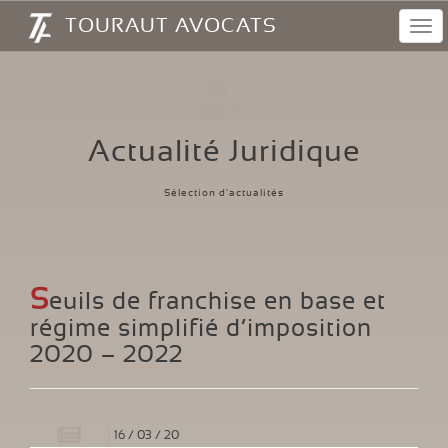
Panneau de gestion des cookies
TOURAUT AVOCATS
Navi
Actualité Juridique
Sélection d'actualités
S
euils de franchise en base et
régime simplifié d’imposition
2020 – 2022
16
/
03
/
20