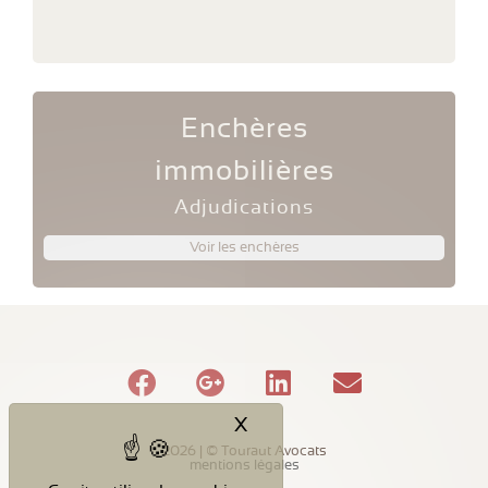
Enchères
immobilières
Adjudications
Voir les enchères
X
Masquer le bandeau des c
2026 | © Touraut Avocats
mentions légales