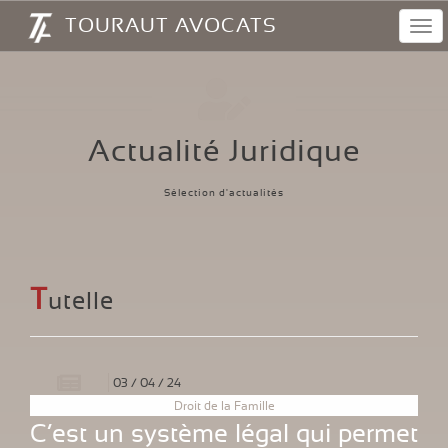
Panneau de gestion des cookies
TOURAUT AVOCATS
Navi
Actualité Juridique
Sélection d'actualités
T
utelle
03
/
04
/
24
Droit de la Famille
C’est un système légal qui permet